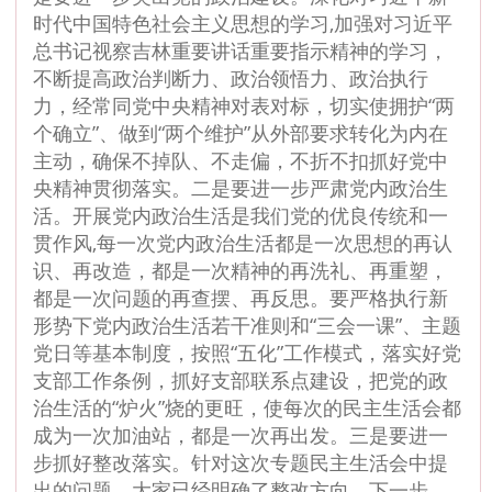
时代中国特色社会主义思想的学习,加强对习近平
总书记视察吉林重要讲话重要指示精神的学习，
不断提高政治判断力、政治领悟力、政治执行
力，经常同党中央精神对表对标，切实使拥护“两
个确立”、做到“两个维护”从外部要求转化为内在
主动，确保不掉队、不走偏，不折不扣抓好党中
央精神贯彻落实。二是要进一步严肃党内政治生
活。开展党内政治生活是我们党的优良传统和一
贯作风,每一次党内政治生活都是一次思想的再认
识、再改造，都是一次精神的再洗礼、再重塑，
都是一次问题的再查摆、再反思。要严格执行新
形势下党内政治生活若干准则和“三会一课”、主题
党日等基本制度，按照“五化”工作模式，落实好党
支部工作条例，抓好支部联系点建设，把党的政
治生活的“炉火”烧的更旺，使每次的民主生活会都
成为一次加油站，都是一次再出发。三是要进一
步抓好整改落实。针对这次专题民主生活会中提
出的问题，大家已经明确了整改方向，下一步，