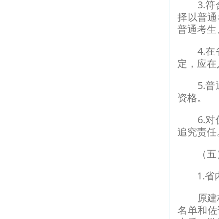
3.符合
择以普通
普通考生
4.在省
定，应在
5.普通
资格。
6.对伪
追究责任
（五）
1.省内
原建档立
名单和佐