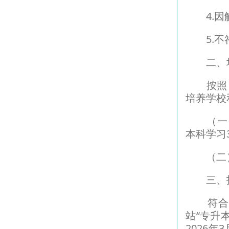
4.因触
5.不符
二、培
按照《2
培养学校
（一）2
本科学习
（二）3
三、报
符合吉
站“专升本
2026