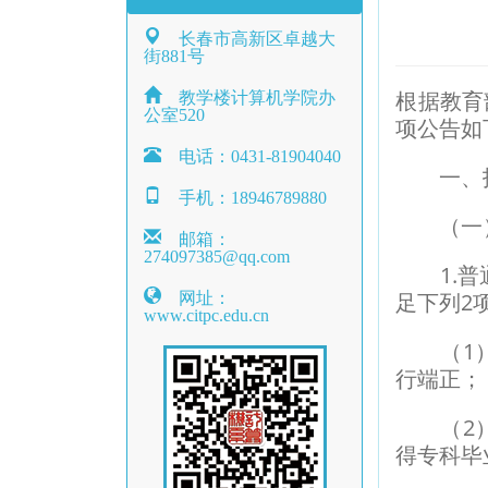
长春市高新区卓越大
街881号
教学楼计算机学院办
根据教育
公室520
项公告如
电话：0431-81904040
一、招
手机：18946789880
（一）
邮箱：
274097385@qq.com
1.普通
网址：
足下列2
www.citpc.edu.cn
（1）
行端正；
（2）具
得专科毕